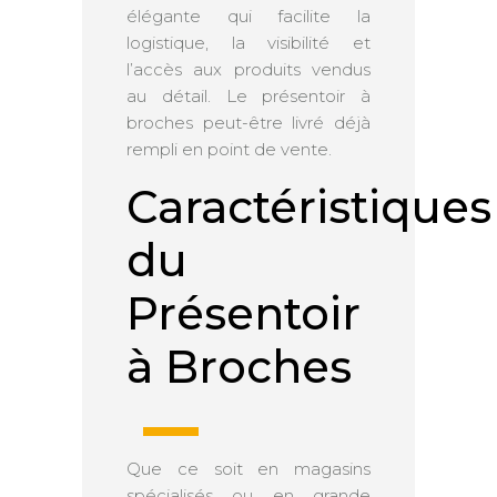
élégante qui facilite la
logistique, la visibilité et
l’accès aux produits vendus
au détail. Le présentoir à
broches peut-être livré déjà
rempli en point de vente.
Caractéristiques
du
Présentoir
à Broches
Que ce soit en magasins
spécialisés ou en grande